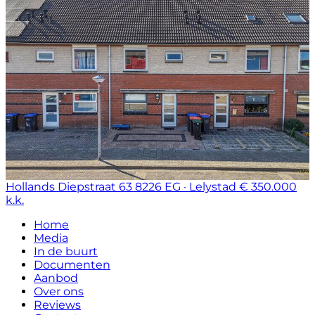
Hollands Diepstraat 63
8226 EG · Lelystad
€ 350.000
k.k.
Home
Media
In de buurt
Documenten
Aanbod
Over ons
Reviews