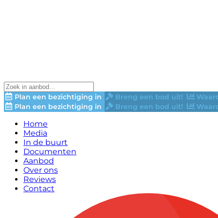
Plan een bezichtiging in
Breng een bod uit!
Waard
Plan een bezichtiging in
Breng een bod uit!
Waard
Home
Media
In de buurt
Documenten
Aanbod
Over ons
Reviews
Contact