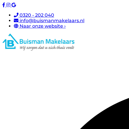
0320 - 202 040
info@buismanmakelaars.nl
Naar onze website ›