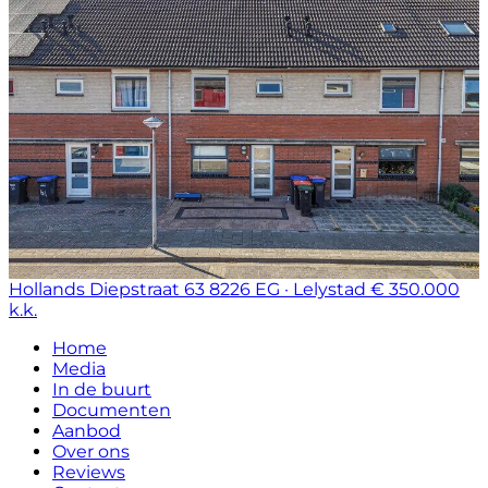
Hollands Diepstraat 63
8226 EG · Lelystad
€ 350.000
k.k.
Home
Media
In de buurt
Documenten
Aanbod
Over ons
Reviews