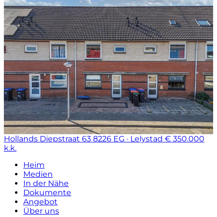
Hollands Diepstraat 63
8226 EG · Lelystad
€ 350.000
k.k.
Heim
Medien
In der Nähe
Dokumente
Angebot
Über uns